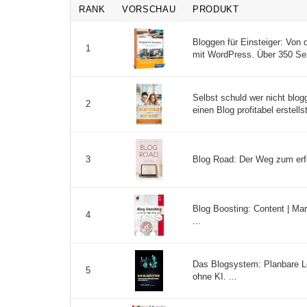
RANK
VORSCHAU
PRODUKT
Bloggen für Einsteiger: Von 
1
mit WordPress. Über 350 Seit
Selbst schuld wer nicht blog
2
einen Blog profitabel erstell
Blog Road: Der Weg zum erfo
3
Blog Boosting: Content | Mar
4
...
Das Blogsystem: Planbare L
5
ohne KI. ...