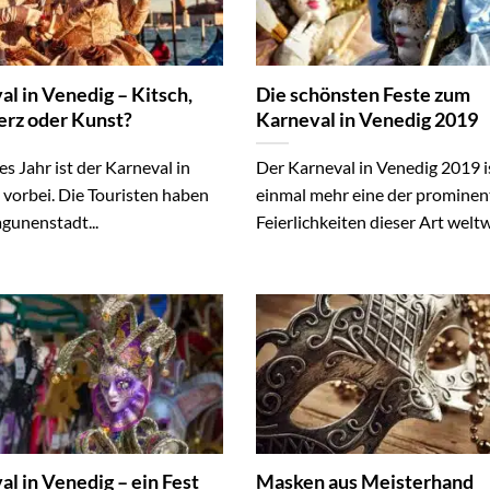
l in Venedig – Kitsch,
Die schönsten Feste zum
z oder Kunst?
Karneval in Venedig 2019
es Jahr ist der Karneval in
Der Karneval in Venedig 2019 i
 vorbei. Die Touristen haben
einmal mehr eine der prominen
agunenstadt...
Feierlichkeiten dieser Art weltwe
l in Venedig – ein Fest
Masken aus Meisterhand