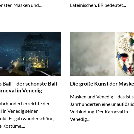
önsten Masken und...
Lateinischen. ER bedeutet...
 Ball – der schönste Ball
Die große Kunst der Mask
rneval in Venedig
Masken und Venedig – das ist s
ahrhundert erreichte der
Jahrhunderten eine unauflösli
l in Venedig seinen
Verbindung. Der Karneval in
kt. Es gab wunderschöne,
Venedig...
 Kostüme,...