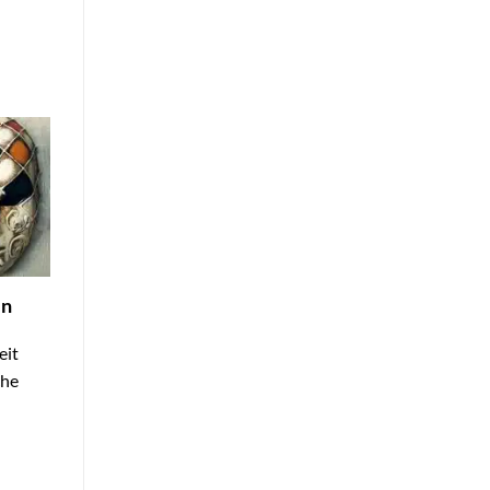
en
eit
che