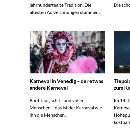
jahrhundertealte Tradition. Die
Die sch
ältesten Aufzeichnungen stammen...
Karneval in Venedig – der etwas
Tiepolo
andere Karneval
zum Ka
Bunt, laut, schrill und voller
Im 18. J
Menschen – das ist der Karneval wie
Karneva
ihn die Menschen...
Höhepun
kostbare